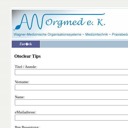
Zur�ck
Otoclear Tips
Titel / Anrede:
Vorname:
Name:
eMailadresse:
Ihre Bewertung: